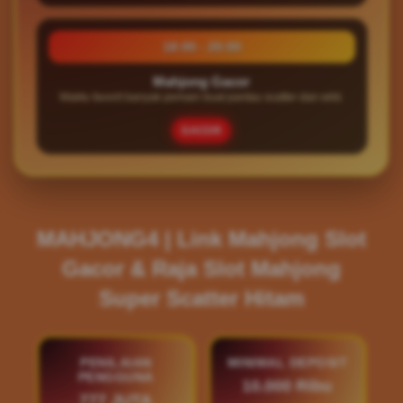
18:00 - 20:00
Mahjong Gacor
Waktu favorit banyak pemain buat pantau scatter dan wild.
GACOR
MAHJONG4 | Link Mahjong Slot
Gacor & Raja Slot Mahjong
Super Scatter Hitam
PENILAIAN
MINIMAL DEPOSIT
PENGGUNA
10.000 Ribu
777 JUTA