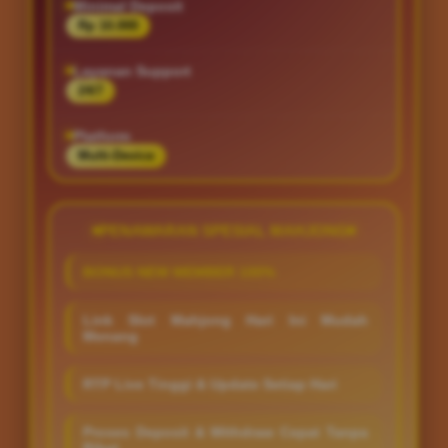
Minimal Deposit
Rp 10.000
Layanan Support
24/7
Platform
Multi-Device
PENAWARAN SPESIAL MAHJONG
BONUS NEW MEMBER 100%
Link Slot Mahjong Hari Ini Mudah
Menang
RTP Live Tinggi & Update Setiap Hari
Proses Deposit & Withdraw Cepat Tanpa
Ribet