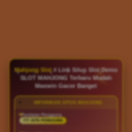
Mahjong Slot
# Link Situs Slot Demo
SLOT MAHJONG Terbaru Mudah
Maxwin Gacor Banget
INFORMASI SITUS MAHJONG
Penilaian Pengguna
777 JUTA PENGGUNA